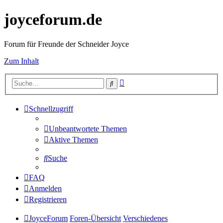
joyceforum.de
Forum für Freunde der Schneider Joyce
Zum Inhalt
Erweiterte
Suche
Suche
Schnellzugriff
Unbeantwortete Themen
Aktive Themen
Suche
FAQ
Anmelden
Registrieren
JoyceForum
Foren-Übersicht
Verschiedenes