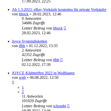
17.09.2023, 22:25
Ab 1.3.2023: eBay-Verkäufe kostenlos für private Verkäufer
von
bbock
»
28.02.2023, 12:46
0
Antworten
54686
Zugriffe
Letzter Beitrag
von
bbock
28.02.2023, 12:46
Joyce Systemdisketten
von
tfhh
»
01.12.2022, 15:35
2
Antworten
42352
Zugriffe
Letzter Beitrag
von
tfhh
02.12.2022, 17:39
JOYCE Klubtreffen 2022 in Wolfhagen
von
wnb
»
06.08.2022, 12:50
1
2
11
Antworten
101629
Zugriffe
Letzter Beitrag
von
schombi
19.09.2022, 13:46