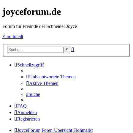
joyceforum.de
Forum für Freunde der Schneider Joyce
Zum Inhalt
Erweiterte
Suche
Suche
Schnellzugriff
Unbeantwortete Themen
Aktive Themen
Suche
FAQ
Anmelden
Registrieren
JoyceForum
Foren-Übersicht
Flohmarkt