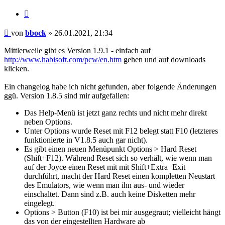
Zitieren
Beitrag
von
bbock
»
26.01.2021, 21:34
Mittlerweile gibt es Version 1.9.1 - einfach auf
http://www.habisoft.com/pcw/en.htm
gehen und auf downloads
klicken.
Ein changelog habe ich nicht gefunden, aber folgende Änderungen
ggü. Version 1.8.5 sind mir aufgefallen:
Das Help-Menü ist jetzt ganz rechts und nicht mehr direkt
neben Options.
Unter Options wurde Reset mit F12 belegt statt F10 (letzteres
funktionierte in V1.8.5 auch gar nicht).
Es gibt einen neuen Menüpunkt Options > Hard Reset
(Shift+F12). Während Reset sich so verhält, wie wenn man
auf der Joyce einen Reset mit mit Shift+Extra+Exit
durchführt, macht der Hard Reset einen kompletten Neustart
des Emulators, wie wenn man ihn aus- und wieder
einschaltet. Dann sind z.B. auch keine Disketten mehr
eingelegt.
Options > Button (F10) ist bei mir ausgegraut; vielleicht hängt
das von der eingestellten Hardware ab