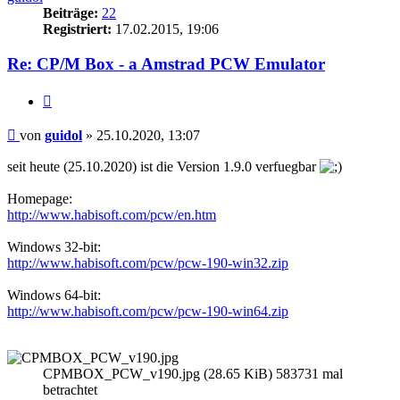
Beiträge:
22
Registriert:
17.02.2015, 19:06
Re: CP/M Box - a Amstrad PCW Emulator
Zitieren
Beitrag
von
guidol
»
25.10.2020, 13:07
seit heute (25.10.2020) ist die Version 1.9.0 verfuegbar
Homepage:
http://www.habisoft.com/pcw/en.htm
Windows 32-bit:
http://www.habisoft.com/pcw/pcw-190-win32.zip
Windows 64-bit:
http://www.habisoft.com/pcw/pcw-190-win64.zip
CPMBOX_PCW_v190.jpg (28.65 KiB) 583731 mal
betrachtet