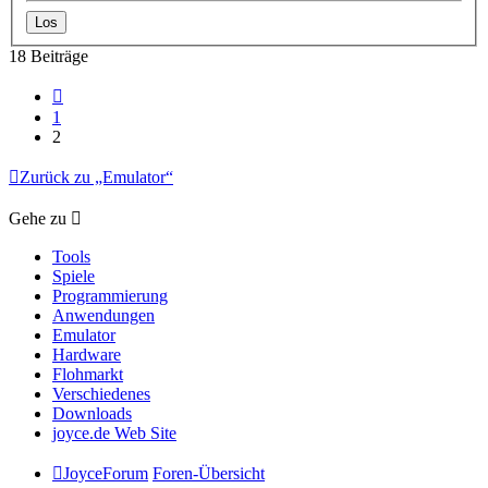
18 Beiträge
Vorherige
1
2
Zurück zu „Emulator“
Gehe zu
Tools
Spiele
Programmierung
Anwendungen
Emulator
Hardware
Flohmarkt
Verschiedenes
Downloads
joyce.de Web Site
JoyceForum
Foren-Übersicht