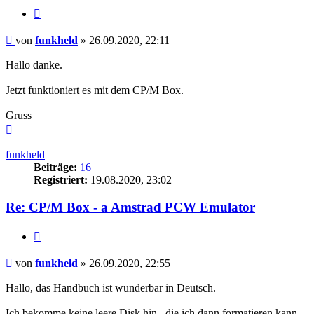
Zitieren
Beitrag
von
funkheld
»
26.09.2020, 22:11
Hallo danke.
Jetzt funktioniert es mit dem CP/M Box.
Gruss
Nach
oben
funkheld
Beiträge:
16
Registriert:
19.08.2020, 23:02
Re: CP/M Box - a Amstrad PCW Emulator
Zitieren
Beitrag
von
funkheld
»
26.09.2020, 22:55
Hallo, das Handbuch ist wunderbar in Deutsch.
Ich bekomme keine leere Disk hin , die ich dann formatieren kann.