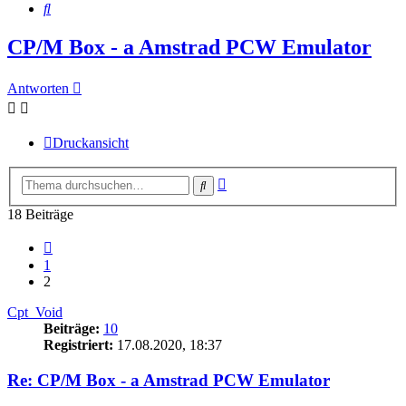
Suche
CP/M Box - a Amstrad PCW Emulator
Antworten
Druckansicht
Erweiterte
Suche
Suche
18 Beiträge
Vorherige
1
2
Cpt_Void
Beiträge:
10
Registriert:
17.08.2020, 18:37
Re: CP/M Box - a Amstrad PCW Emulator