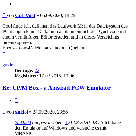
Zitieren
Beitrag
von
Cpt_Void
»
06.09.2020, 18:28
Cool finde ich, daß man das Laufwerk M: in das Dateisystem des
PC mappen kann. Da kann man dann einfach den Quellcode mit
einem vernünftigen Editor erstellen und in dieses Verzeichnis
hineinkopieren.
Ebenso .com-Dateien aus anderen Quellen.
Nach
oben
guidol
Beiträge:
22
Registriert:
17.02.2015, 19:06
Re: CP/M Box - a Amstrad PCW Emulator
Zitieren
Beitrag
von
guidol
»
24.09.2020, 23:55
funkheld
hat geschrieben:
↑
21.08.2020, 13:55
Ich habe
den Emulator auf Windows und versuche es mit
MBASIC.