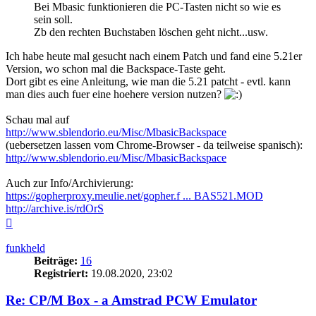
Bei Mbasic funktionieren die PC-Tasten nicht so wie es
sein soll.
Zb den rechten Buchstaben löschen geht nicht...usw.
Ich habe heute mal gesucht nach einem Patch und fand eine 5.21er
Version, wo schon mal die Backspace-Taste geht.
Dort gibt es eine Anleitung, wie man die 5.21 patcht - evtl. kann
man dies auch fuer eine hoehere version nutzen?
Schau mal auf
http://www.sblendorio.eu/Misc/MbasicBackspace
(uebersetzen lassen vom Chrome-Browser - da teilweise spanisch):
http://www.sblendorio.eu/Misc/MbasicBackspace
Auch zur Info/Archivierung:
https://gopherproxy.meulie.net/gopher.f ... BAS521.MOD
http://archive.is/rdOrS
Nach
oben
funkheld
Beiträge:
16
Registriert:
19.08.2020, 23:02
Re: CP/M Box - a Amstrad PCW Emulator