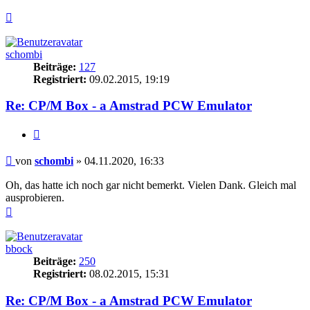
Nach
oben
schombi
Beiträge:
127
Registriert:
09.02.2015, 19:19
Re: CP/M Box - a Amstrad PCW Emulator
Zitieren
Beitrag
von
schombi
»
04.11.2020, 16:33
Oh, das hatte ich noch gar nicht bemerkt. Vielen Dank. Gleich mal
ausprobieren.
Nach
oben
bbock
Beiträge:
250
Registriert:
08.02.2015, 15:31
Re: CP/M Box - a Amstrad PCW Emulator