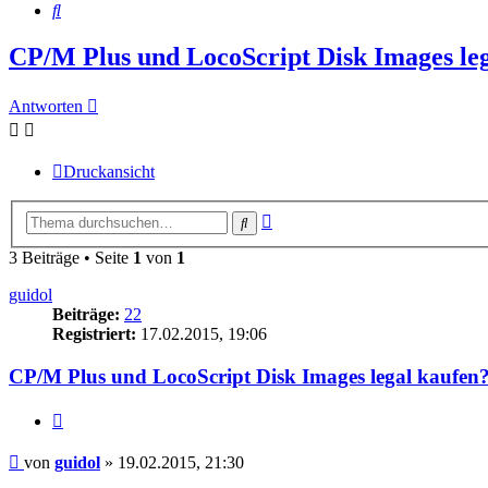
Suche
CP/M Plus und LocoScript Disk Images le
Antworten
Druckansicht
Erweiterte
Suche
Suche
3 Beiträge • Seite
1
von
1
guidol
Beiträge:
22
Registriert:
17.02.2015, 19:06
CP/M Plus und LocoScript Disk Images legal kaufen
Zitieren
Beitrag
von
guidol
»
19.02.2015, 21:30