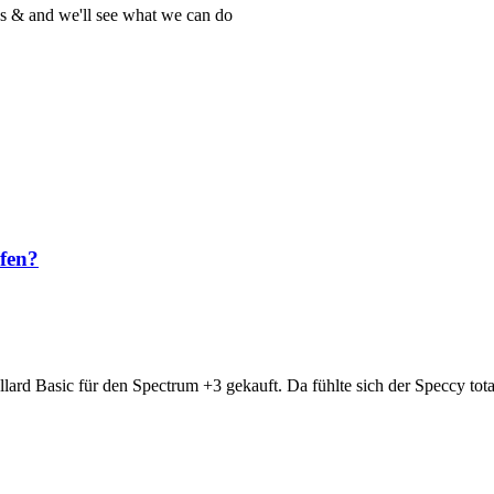
 us & and we'll see what we can do
fen?
lard Basic für den Spectrum +3 gekauft. Da fühlte sich der Speccy tot