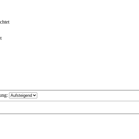
chtet
t
ung: