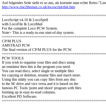
Auf folgender Seite sieht es so aus, als koennte man echte Retro-"Li
http://www.rise2themax.co.uk/locoscript/dsk.htm
================================================
LocoScript v4.10 & LocoSpell
with LocoFile & LocoMail
For the complete Loco PCW System.
Note> This is a ready-to-run start-of-day system.
================================================
CP/M PLUS
AMSTRAD PCW
The final version of CP/M PLUS for the PCW.
================================================
PCW TOOLS
If you wish to organise your files and discs using
an emulator then this is the program you need.
You can read discs, select single or multiple files
for copying or deletion, rename files and much more.
Using this utility you can copy files from any disc
to the M: drive and vice versa and it is based on the
famous PC Tools 'point and shoot' program with files
forming up in easy-to-read columns.
Excellent PD Software.
================================================