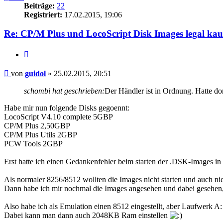
Beiträge:
22
Registriert:
17.02.2015, 19:06
Re: CP/M Plus und LocoScript Disk Images legal kau
Zitieren
Beitrag
von
guidol
»
25.02.2015, 20:51
schombi hat geschrieben:
Der Händler ist in Ordnung. Hatte do
Habe mir nun folgende Disks gegoennt:
LocoScript V4.10 complete 5GBP
CP/M Plus 2,50GBP
CP/M Plus Utils 2GBP
PCW Tools 2GBP
Erst hatte ich einen Gedankenfehler beim starten der .DSK-Images 
Als normaler 8256/8512 wollten die Images nicht starten und auch ni
Dann habe ich mir nochmal die Images angesehen und dabei gesehen,
Also habe ich als Emulation einen 8512 eingestellt, aber Laufwerk 
Dabei kann man dann auch 2048KB Ram einstellen