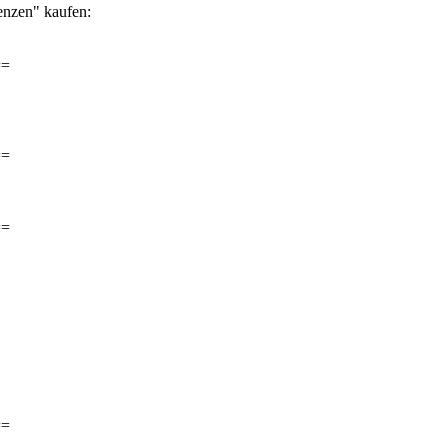
zenzen" kaufen:
==
==
==
==