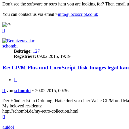
Don't see the software or retro item you are looking for? Then email
You can contact us via email >
info@locoscript.co.uk
Nach
oben
schombi
Beiträge:
127
Registriert:
09.02.2015, 19:19
Re: CP/M Plus und LocoScript Disk Images legal kau
Zitieren
Beitrag
von
schombi
»
20.02.2015, 09:36
Der Händler ist in Ordnung. Hatte dort vor einer Weile CP/M und Mal
My beloved residents:
http://schombi.de/my-retro-collection.html
Nach
oben
guidol