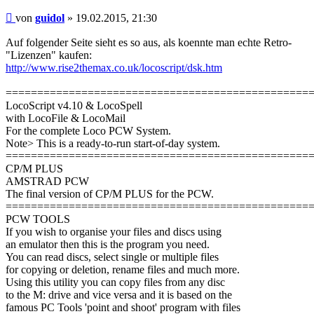
Beitrag
von
guidol
»
19.02.2015, 21:30
Auf folgender Seite sieht es so aus, als koennte man echte Retro-
"Lizenzen" kaufen:
http://www.rise2themax.co.uk/locoscript/dsk.htm
================================================
LocoScript v4.10 & LocoSpell
with LocoFile & LocoMail
For the complete Loco PCW System.
Note> This is a ready-to-run start-of-day system.
================================================
CP/M PLUS
AMSTRAD PCW
The final version of CP/M PLUS for the PCW.
================================================
PCW TOOLS
If you wish to organise your files and discs using
an emulator then this is the program you need.
You can read discs, select single or multiple files
for copying or deletion, rename files and much more.
Using this utility you can copy files from any disc
to the M: drive and vice versa and it is based on the
famous PC Tools 'point and shoot' program with files