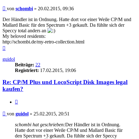
Beitrag
von
schombi
»
20.02.2015, 09:36
Der Händler ist in Ordnung. Hatte dort vor einer Weile CP/M und
Mallard Basic für den Spectrum +3 gekauft. Da fühlte sich der
Speccy total anders an
My beloved residents:
http://schombi.de/my-retro-collection.html
Nach
oben
guidol
Beiträge:
22
Registriert:
17.02.2015, 19:06
Re: CP/M Plus und LocoScript Disk Images legal
kaufen?
Zitieren
Beitrag
von
guidol
»
25.02.2015, 20:51
schombi hat geschrieben:
Der Händler ist in Ordnung.
Hatte dort vor einer Weile CP/M und Mallard Basic für
den Spectrum +3 gekauft. Da fühlte sich der Speccy