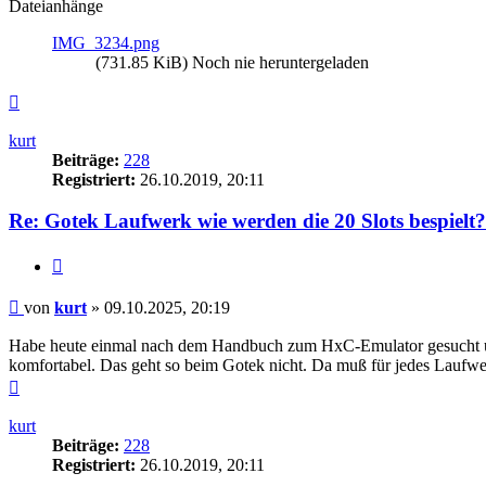
Dateianhänge
IMG_3234.png
(731.85 KiB) Noch nie heruntergeladen
Nach
oben
kurt
Beiträge:
228
Registriert:
26.10.2019, 20:11
Re: Gotek Laufwerk wie werden die 20 Slots bespielt?
Zitieren
Beitrag
von
kurt
»
09.10.2025, 20:19
Habe heute einmal nach dem Handbuch zum HxC-Emulator gesucht und
komfortabel. Das geht so beim Gotek nicht. Da muß für jedes Laufwe
Nach
oben
kurt
Beiträge:
228
Registriert:
26.10.2019, 20:11