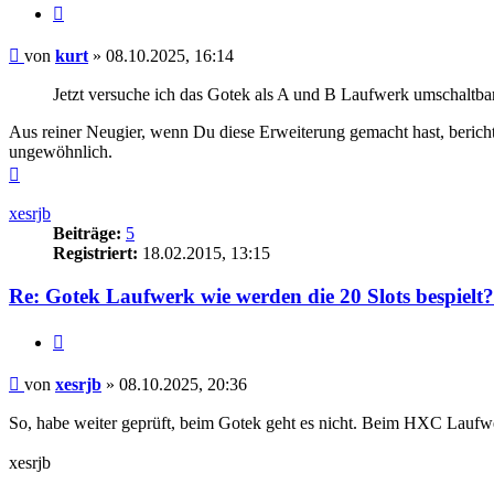
Zitieren
Beitrag
von
kurt
»
08.10.2025, 16:14
Jetzt versuche ich das Gotek als A und B Laufwerk umschalt
Aus reiner Neugier, wenn Du diese Erweiterung gemacht hast, bericht
ungewöhnlich.
Nach
oben
xesrjb
Beiträge:
5
Registriert:
18.02.2015, 13:15
Re: Gotek Laufwerk wie werden die 20 Slots bespielt?
Zitieren
Beitrag
von
xesrjb
»
08.10.2025, 20:36
So, habe weiter geprüft, beim Gotek geht es nicht. Beim HXC Lauf
xesrjb