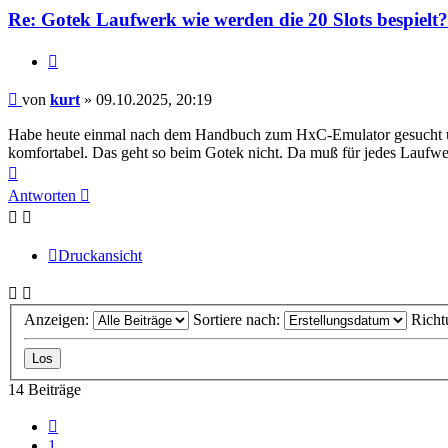
Re: Gotek Laufwerk wie werden die 20 Slots bespielt?
Zitieren
Beitrag
von
kurt
»
09.10.2025, 20:19
Habe heute einmal nach dem Handbuch zum HxC-Emulator gesucht und
komfortabel. Das geht so beim Gotek nicht. Da muß für jedes Laufwe
Nach
oben
Antworten
Druckansicht
Anzeigen:
Sortiere nach:
Richt
14 Beiträge
Vorherige
1