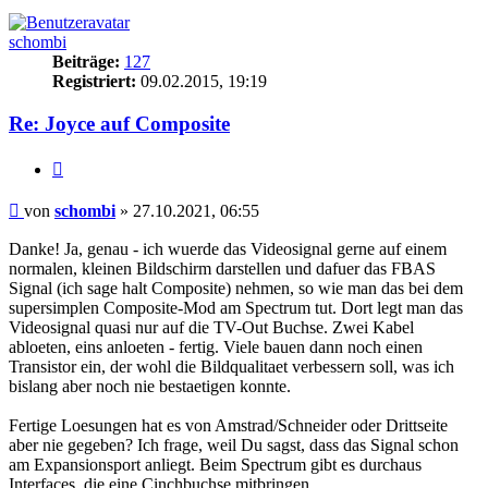
schombi
Beiträge:
127
Registriert:
09.02.2015, 19:19
Re: Joyce auf Composite
Zitieren
Beitrag
von
schombi
»
27.10.2021, 06:55
Danke! Ja, genau - ich wuerde das Videosignal gerne auf einem
normalen, kleinen Bildschirm darstellen und dafuer das FBAS
Signal (ich sage halt Composite) nehmen, so wie man das bei dem
supersimplen Composite-Mod am Spectrum tut. Dort legt man das
Videosignal quasi nur auf die TV-Out Buchse. Zwei Kabel
abloeten, eins anloeten - fertig. Viele bauen dann noch einen
Transistor ein, der wohl die Bildqualitaet verbessern soll, was ich
bislang aber noch nie bestaetigen konnte.
Fertige Loesungen hat es von Amstrad/Schneider oder Drittseite
aber nie gegeben? Ich frage, weil Du sagst, dass das Signal schon
am Expansionsport anliegt. Beim Spectrum gibt es durchaus
Interfaces, die eine Cinchbuchse mitbringen.