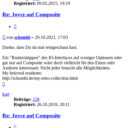
Registriert:
09.02.2015, 19:19
Re: Joyce auf Composite
Zitieren
Beitrag
von
schombi
»
29.10.2021, 17:03
Danke, dass Du da mal reingeschaut hast.
Ein "Runterstrippen" des IO-Interfaces auf weniger Optionen oder
gar nur auf Composite wäre doch vielleicht für den Einen oder
Anderen interessant. Nicht jeder braucht alle Möglichkeiten.
My beloved residents:
http://schombi.de/my-retro-collection.html
Nach
oben
kurt
Beiträge:
228
Registriert:
26.10.2019, 20:11
Re: Joyce auf Composite
Zitieren