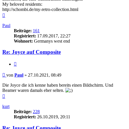
My beloved residents:
http://schombi.de/my-retro-collection.html
Nach
oben
Paul
Beiträge:
161
Registriert:
17.09.2017, 22:27
Wohnort:
Germanys west end
Re: Joyce auf Composite
Zitieren
Beitrag
von
Paul
»
27.10.2021, 08:49
Die Joyce die ich kenne haben bereits einen Bildschirm. Und
Beamer waren damals eher selten.
Nach
oben
kurt
Beiträge:
228
Registriert:
26.10.2019, 20:11
Re: Joyce auf Composite