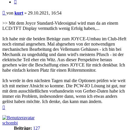
Zitieren
Beitrag
von
kurt
»
29.10.2021, 16:54
>> Mit dem Joyce Standard-Videosignal wird man da an einem
LCD/TFT Display vermutlich wenig Erfolg haben,...
Ich habe mir die beiden Beträge zum JOYCE-Umbau im Club-Heft
noch einmal angesehen. Mal abgesehen von der notwendigen
mechanischen Bearbeitung des Vellemann Gehäuses - ich bin bei
Mechanik zu ungeduldig und dann wird's meistens Pfusch - ist der
elektrische Teil eher ein Witz. Aus dieser Perspektive heraus
gesehen wäre die Beschaffung eines JOYCE für mich denkbar. Ich
habe einfach keinen Platz für einen Röhrenmonitor.
Ich werde in den nächsten Tagen mal die Optionen prüfen wie weit
ich mit meiner Absicht so komme. Die PCW-IO Lösung ist gut, nur
mit dem ausschließlichen vorhandesein von Gerber-Daten habe ich
immer ein Problem, insbesondere dann, wenn ich etwas anders
gelöst haben möchte. Ich denke, das kann man ändern.
Nach
oben
schombi
Beiträge:
127