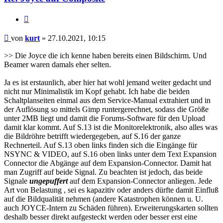
Zitieren
Beitrag
von
kurt
»
27.10.2021, 10:15
>> Die Joyce die ich kenne haben bereits einen Bildschirm. Und
Beamer waren damals eher selten.
Ja es ist erstaunlich, aber hier hat wohl jemand weiter gedacht und
nicht nur Minimalistik im Kopf gehabt. Ich habe die beiden
Schaltplanseiten einmal aus dem Service-Manual extrahiert und in
der Auflösung so mittels Gimp runtergerechnet, sodass die Größe
unter 2MB liegt und damit die Forums-Software für den Upload
damit klar kommt. Auf S.13 ist die Monitorelektronik, also alles was
die Bildröhre betrifft wiedergegeben, auf S.16 der ganze
Rechnerteil. Auf S.13 oben links finden sich die Eingänge für
NSYNC & VIDEO, auf S.16 oben links unter dem Text Expansion
Connector die Abgänge auf dem Expansion-Connector. Damit hat
man Zugriff auf beide Signal. Zu beachten ist jedoch, das beide
Signale
ungepuffert
auf dem Expansion-Connector anliegen. Jede
Art von Belastung , sei es kapazitiv oder anders dürfte damit Einfluß
auf die Bildqualität nehmen (andere Katastrophen können u. U.
auch JOYCE-Intern zu Schäden führen). Erweiterungskarten sollten
deshalb besser direkt aufgesteckt werden oder besser erst eine