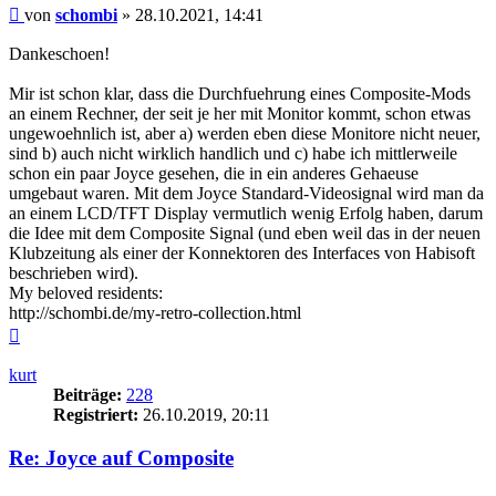
Beitrag
von
schombi
»
28.10.2021, 14:41
Dankeschoen!
Mir ist schon klar, dass die Durchfuehrung eines Composite-Mods
an einem Rechner, der seit je her mit Monitor kommt, schon etwas
ungewoehnlich ist, aber a) werden eben diese Monitore nicht neuer,
sind b) auch nicht wirklich handlich und c) habe ich mittlerweile
schon ein paar Joyce gesehen, die in ein anderes Gehaeuse
umgebaut waren. Mit dem Joyce Standard-Videosignal wird man da
an einem LCD/TFT Display vermutlich wenig Erfolg haben, darum
die Idee mit dem Composite Signal (und eben weil das in der neuen
Klubzeitung als einer der Konnektoren des Interfaces von Habisoft
beschrieben wird).
My beloved residents:
http://schombi.de/my-retro-collection.html
Nach
oben
kurt
Beiträge:
228
Registriert:
26.10.2019, 20:11
Re: Joyce auf Composite