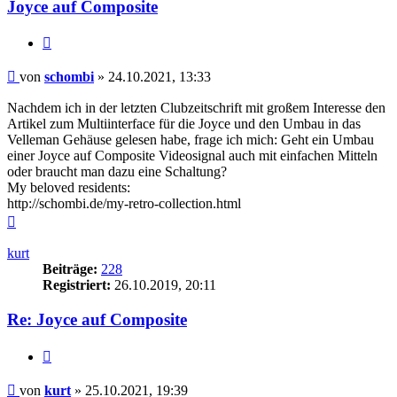
Joyce auf Composite
Zitieren
Beitrag
von
schombi
»
24.10.2021, 13:33
Nachdem ich in der letzten Clubzeitschrift mit großem Interesse den
Artikel zum Multiinterface für die Joyce und den Umbau in das
Velleman Gehäuse gelesen habe, frage ich mich: Geht ein Umbau
einer Joyce auf Composite Videosignal auch mit einfachen Mitteln
oder braucht man dazu eine Schaltung?
My beloved residents:
http://schombi.de/my-retro-collection.html
Nach
oben
kurt
Beiträge:
228
Registriert:
26.10.2019, 20:11
Re: Joyce auf Composite
Zitieren
Beitrag
von
kurt
»
25.10.2021, 19:39