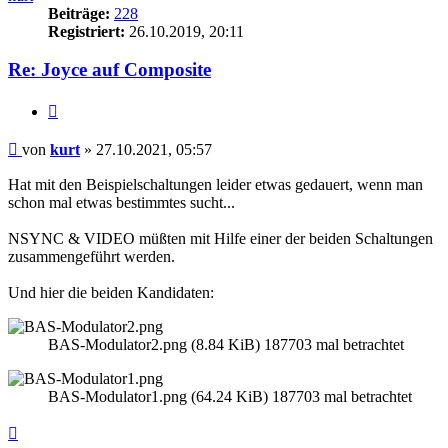
Beiträge:
228
Registriert:
26.10.2019, 20:11
Re: Joyce auf Composite
Zitieren
Beitrag
von
kurt
»
27.10.2021, 05:57
Hat mit den Beispielschaltungen leider etwas gedauert, wenn man
schon mal etwas bestimmtes sucht...
NSYNC & VIDEO müßten mit Hilfe einer der beiden Schaltungen
zusammengeführt werden.
Und hier die beiden Kandidaten:
BAS-Modulator2.png (8.84 KiB) 187703 mal betrachtet
BAS-Modulator1.png (64.24 KiB) 187703 mal betrachtet
Nach
oben