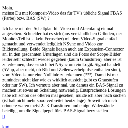
Moin,
meinst Du mit Komposit-Video das für TV's übliche Signal FBAS
(Farbe) bzw. BAS (SW) ?
Ich habe mir den Schaltplan für Video und Ablenkung einmal
angesehen. Schneider hat es sich (aus verständlichen Gründen, der
Monitor-Teil ist ja kein Fernseher) mit dem Video-Signal einfach
gemacht und verwendet lediglich NSync und Video zur
Bilderstellung. Beide Signale liegen auch am Expansion-Connector
an. In den gescannten Unterlagen sind die Fotos der Scope-Bilder
leider sehr schlecht wieder gegeben (kaum Graustufen), aber es ist
zu erkennen, dass es sich bei NSync um ein Logik-Signal handelt
(5Vpp, aber nicht, ob Bild und Zeilenwechelpulse enthalten sind),
vom Vdeo ist nur eine Nulllinie zu erkennen (???). Damit ist mir
zumindest nicht klar wie es wirklich aussieht (gibt es Graustufen
oder nur SW). Ich vermute aber mal, um daraus ein BAS-Signal zu
machen ist etwas an Schaltung notwendig. Entsprechende Lösungen
habe ich schon des öfteren mal gesehen, müßte ich aber nach suchen
(ist halt nicht mehr sooo verbreitet heutzutage). Soweit ich mich
erinnere waren meist 2...3 Transitoren und einige Widerstände
beteiligt, um die Signalpegel für's BAS-Signal herzustellen.
Nach
oben
kurt