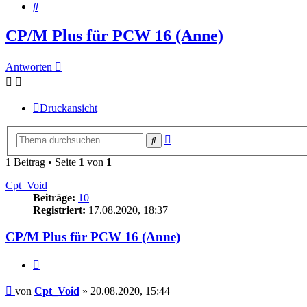
Suche
CP/M Plus für PCW 16 (Anne)
Antworten
Druckansicht
Erweiterte
Suche
Suche
1 Beitrag • Seite
1
von
1
Cpt_Void
Beiträge:
10
Registriert:
17.08.2020, 18:37
CP/M Plus für PCW 16 (Anne)
Zitieren
Beitrag
von
Cpt_Void
»
20.08.2020, 15:44