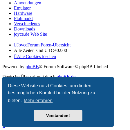
Anwendungen
Emulator
Hardware
Flohmarkt
Verschiedenes
Downloads
joyce.de Web Site
JoyceForum
Foren-Übersicht
Alle Zeiten sind
UTC+02:00
Alle Cookies löschen
Powered by
phpBB
® Forum Software © phpBB Limited
Deutsche Übersetzung durch
phpBB.de
Diese Website nutzt Cookies, um dir den
Datenschutz
|
Nutzungsbedingungen
bestmöglichen Komfort bei der Nutzung zu
bieten.
Mehr erfahren
Verstanden!