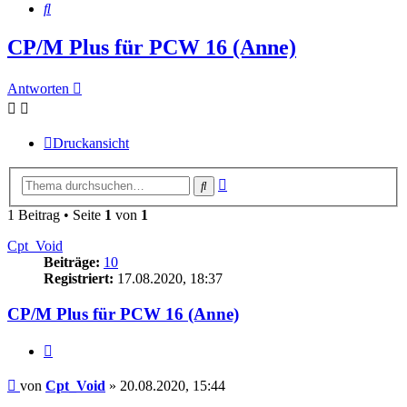
Suche
CP/M Plus für PCW 16 (Anne)
Antworten
Druckansicht
Erweiterte
Suche
Suche
1 Beitrag • Seite
1
von
1
Cpt_Void
Beiträge:
10
Registriert:
17.08.2020, 18:37
CP/M Plus für PCW 16 (Anne)
Zitieren
Beitrag
von
Cpt_Void
»
20.08.2020, 15:44