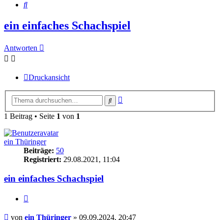
Suche
ein einfaches Schachspiel
Antworten
Druckansicht
Erweiterte
Suche
Suche
1 Beitrag • Seite
1
von
1
ein Thüringer
Beiträge:
50
Registriert:
29.08.2021, 11:04
ein einfaches Schachspiel
Zitieren
Beitrag
von
ein Thüringer
»
09.09.2024, 20:47