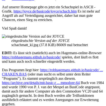
Auf unserer Homepage gibt es jetzt ein Schachspiel in ASCII -
Grafik.
https://joyce.de/basicode/joyce/schach.htm
Es ist mehr auf
Angriff als auf Verteidigung ausgerichtet, daher hat man gute
Chancen, einen Sieg zu erreichen.
Viel Spaß damit!
eingedeutschte Version auf der JOYCE
schachmatt_kl.jpg (37.8 KiB) 86069 mal betrachtet
EDIT:
Es lässt sich (natürlich) auch im Hagemans-online-Browser
https://robhagemans.github.io/basicode/
spielen, dort läuft es flott
und kann auch noch schneller eingestellt werden.
Das Programm liegt hier:
https://robhagemans.github.io/basicode/ ...
CHAKEN.BAS
(oder man sucht es selbst unter dem Reiter
"Programs"). Es stammt ursprünglich aus diesem.
https://archive.org/details/mit-basic-r ... mmodore-64
Buch von 1984
und wurde 1990 von P. J. van der Mespel an BasiCode angepasst,
damit auch für andere Computer als den Commodore VC20 und 64
zugänglich gemacht. In dem Buch werden alle Teilfunktionen
ausführlich erläutert und es werden Anregungen zur Erweiterung
gegeben.