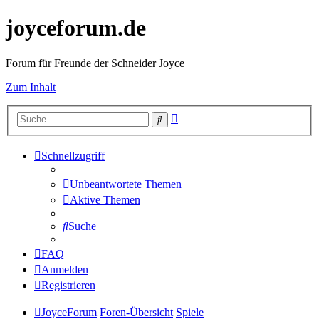
joyceforum.de
Forum für Freunde der Schneider Joyce
Zum Inhalt
Erweiterte
Suche
Suche
Schnellzugriff
Unbeantwortete Themen
Aktive Themen
Suche
FAQ
Anmelden
Registrieren
JoyceForum
Foren-Übersicht
Spiele