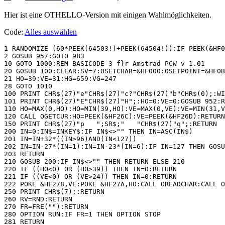
Hier ist eine OTHELLO-Version mit einigen Wahlmöglichkeiten.
Code:
Alles auswählen
1 RANDOMIZE (60*PEEK(64503!)+PEEK(64504!)):IF PEEK(&HF000)=&H7E THEN 10
2 GOSUB 957:GOTO 983
10 GOTO 1000:REM BASICODE-3 f}r Amstrad PCW v 1.01
20 GOSUB 100:CLEAR:SV=7:OSETCHAR=&HF000:OSETPOINT=&HF0BA:OPOINT2=&HF256:ODRAW=&HF162:OGETCUR=&HF263:OREADCHAR=&HF277:OFINDCHAR=&HF287
21 HO=39:VE=31:HG=659:VG=247
28 GOTO 1010
100 PRINT CHR$(27)"e"CHR$(27)"c?"CHR$(27)"b"CHR$(0);:WIDTH 255
101 PRINT CHR$(27)"E"CHR$(27)"H";:HO=0:VE=0:GOSUB 952:RETURN
110 HO=MAX(0,HO):HO=MIN(39,HO):VE=MAX(0,VE):VE=MIN(31,VE):PRINT CHR$(27)"Y"CHR$(32+VE)CHR$(32+HO);:RETURN
120 CALL OGETCUR:HO=PEEK(&HF26C):VE=PEEK(&HF26D):RETURN
150 PRINT CHR$(27)"p   ";SR$;"   "CHR$(27)"q";:RETURN
200 IN=0:IN$=INKEY$:IF IN$<>"" THEN IN=ASC(IN$)
201 IN=IN+32*((IN>96)AND(IN<127))
202 IN=IN-27*(IN=1):IN=IN-23*(IN=6):IF IN=127 THEN GOSUB 120:IF HO>0 THEN IN$=CHR$(27)+"D "+CHR$(27)+"D" ELSE IN=0:IN$=""
203 RETURN
210 GOSUB 200:IF IN$<>"" THEN RETURN ELSE 210
220 IF ((HO<0) OR (HO>39)) THEN IN=0:RETURN
221 IF ((VE<0) OR (VE>24)) THEN IN=0:RETURN
222 POKE &HF278,VE:POKE &HF27A,HO:CALL OREADCHAR:CALL OFINDCHAR:IN=PEEK(&HF276):CN=-32*((IN>96)AND(IN<127)):IN=IN-CN:RETURN
250 PRINT CHR$(7);:RETURN
260 RV=RND:RETURN
270 FR=FRE(""):RETURN
280 OPTION RUN:IF FR=1 THEN OPTION STOP
281 RETURN
300 SR$=STR$(SR):IF SR>=0 THEN SR$=MID$(SR$,2)
301 RETURN
310 IF CN=0 THEN SR$=DEC$(SR,STRING$(CT,"#")) ELSE SR$=DEC$(SR,STRING$(CT-CN-1,"#")+"."+STRING$(CN,"#"))
311 IF LEFT$(SR$,1)="%" THEN SR$=STRING$(CT,"*")
312 RETURN
330 FOR OF=1 TO LEN(SR$)
331 IF ASC(MID$(SR$,OF,1))>95 THEN GOSUB 340
332 NEXT OF
333 RETURN
340 OSR=ASC(MID$(SR$,OF,1))-32
341 SR$=LEFT$(SR$,OF-1)+CHR$(OSR)+MID$(SR$,OF+1)
342 RETURN
350 LPRINT SR$;:RETURN
360 LPRINT:RETURN
400 IF SV=0 THEN 450
401 IF SD=0 THEN RETURN ELSE OP=SP:ODUUR=SD
402 OP=MAX(SP,11):OP=MIN(SP,112)
403 SD=SD*0.45:ODUUR=MAX(SD,1):ODUUR=MIN(SD,255)
412 OFREQ=880*(2^((OP-69)/12)):OCW=ROUND(400000!/3/OFREQ)-4:OCW=MAX(OCW,1):OCW=MIN(OCW,255)
413 OHLW=0.2*ODUUR*OFREQ:OHLW=MAX(OHLW,1):OHLW=MIN(OHLW,65535!)
415 OADR=&HF404:OLW=OHLW-256*INT(OHLW/256):POKE OADR,(OHLW-OLW)/256:OADR=&HF403:POKE OADR,OLW:OADR=&HF401:POKE OADR,OCW:OADR=&HF400
416 CALL OADR:RETURN
450 OSD=SD*3.45
451 OSD=OSD-1
452 GOSUB 200:IF IN=0 THEN 453 ELSE IF SV<>0 THEN 454
453 IF OSD>0 THEN 451 ELSE 457
454 SD=INT(OSD/3.45)
455 RETURN
457 SD=0:GOTO 455
500 ON NF+1 GOTO 541,541,516,521,516,521,516,521
516 OPEN "I",#2,NF$:INPUT #2,OBESTAND$:IN=0:RETURN
521 PRINT NF$:OPEN "O",#3,NF$:IN=0:RETURN
540 IN$="":IN=1:ON (NF+2)/2 GOTO 541,551,551,551
541 OTX$=CHR$(27)+"p   Arbeit mit Tape am Parallelport au~erhalb Basic mit BCREAD.COM / BCWRIT.COM   "+CHR$(27)+"q":GOSUB 951:RETURN
551 IN$=OBESTAND$:IF EOF(2) THEN 559 ELSE LINE INPUT #2,OBESTAND$
552 IF OBESTAND$<>"" THEN OU$=MID$(OBESTAND$,1,1):IF ASC(OU$)=26 THEN OBESTAND$="":IN=1:RETURN
553 IF EOF(2) THEN 559
554 IN=0:RETURN
559 RETURN
560 IN=1:ON (NF+1)/2 GOTO 561,575,575,574
561 GOSUB 541:RETURN
575 PRINT #3,SR$:IN=0:RETURN
580 ON NF+1 GOTO 541,541,591,593,591,593,591,593
591 CLOSE #2:RETURN     
593 PRINT #3,CHR$(26):PRINT #3,CHR$(26):CLOSE #3:RETURN 
600 PRINT CHR$(27)"f"CHR$(27)"c"CHR$(0)CHR$(27)"b?";:GOSUB 101:RETURN
620 GOSUB 655:OPH%=INT(OHO*HG):OPV%=INT(OVE*VG):OPM%=CN XOR 1:CALL OSETPOINT(OPV%,OPH%,OPM%):CALL OPOINT2(OPV%,OPH%):RETURN
630 GOSUB 655:OPH%=INT(OHO*HG):OPV%=INT(OVE*VG):OPM%=CN XOR 1:CALL ODRAW(OPV%,OPH%,OPM%):CALL OPOINT2(OPV%,OPH%):RETURN
650 GOSUB 655:OVE=MIN(OVE,0.972):OPV%=INT(OVE*VG):FOR OPT%=0 TO LEN(SR$)-1:OPH%=INT(OHO*HG)+OPT%*16:OPH%=MIN(OPH%,652):OPC%=-(CN=0)*ASC(MID$(SR$,OPT%+1,1))-32*(CN=1):CALL OSETCHAR(OPV%,OPH%,OPC%):NEXT OPT%:RETURN
655 OHO=MAX(0,HO):OHO=MIN(OHO,0.998):OVE=MAX(0,VE):OVE=MIN(OVE,0.995):RETURN
950 GOSUB 100:INPUT;"welches BasiCode-Programm laden (ENTER f}r R}ckkehr zu Mallard Basic) : ",IN$:IF IN$<>"" THEN CHAIN MERGE IN$,10,ALL,DELETE 1000-:ELSE CLEAR:PRINT CHR$(27)"E"CHR$(27)"H":END
951 GOSUB 120:OLEN=0.5*(90-LEN(OTX$)):PRINT CHR$(27)"0"CHR$(27)"Y@ ";:PRINT STRING$(OLEN,32);OTX$;:GOSUB 110:WHILE INKEY$="":WEND
952 PRINT CHR$(27)"0"CHR$(27)"Y@             BasiCode-3  f}r  Mallard Basic  auf  Amstrad PCW / Schneider JOYCE      ";:GOSUB 110:RETURN
953 REM Grafik-Routinen aus "SCREENY" von J. Steingr{ber & U. Baumgarten, PCAI 2'88
954 REM Sound-Routine aus "JOYCE COMPOSER" von P.-R. Wolter, PCAI 10'89
955 REM GOSUB 220 nach M. Anton Joyce-Sonderheft 1'87 und Norbert Finke PCAI 6/7'91
956 REM dynamische Berechnung des XBIOS-Vektors nach einem Hinweis von Werner Cirsovius 
1000 A=100:GOTO 20:REM  ** OTHELLO **
1010 DIM F(16,16),I4(14),J4(14),C$(14),D$(3)
1020 HT=HO:VT=VE:CC(0)=5:CC(1)=0:
1030 GOSUB 100:PRINT:SR$="OTHELLO":GOSUB 150
1040 PRINT " wird auf einem quadrat."
1050 PRINT " Brett gespielt, dessen Zeilen von 1-14"
1060 PRINT " und dessen Reihen von A-N bezeichnet"
1070 PRINT " sind. Die Ausgangsstellung ist alle"
1080 PRINT " Felder leer, ausser den mittleren"
1090 PRINT " die eine feste Form haben."
1100 PRINT " Versuche deine Steine so zu plazieren"
1110 PRINT " dass sie meine einschliessen indem sie":
1120 PRINT " eine horizontale, vertikale oder eine"
1130 PRINT " diagonale Linie bilden. Dann werden"
1140 PRINT " alle neu eingeschlossenen Steine in"
1150 PRINT " deine umgewandelt - und umgekehrt"
1160 PRINT " geht es natuerlich auch !"
1170 REM HO=0:VE=VT:GOSUB 110:PRINT "(Taste druecken)";    
1180 REM GOSUB 210:GOSUB 100:PRINT 
1190 PRINT:SR$="Beachte":GOSUB 150
1200 PRINT " Du musst mindestens einen"
1210 PRINT " von meinen Steinen schlagen wenn es"
1220 PRINT " moeglich ist; ansonsten gib fuer"
1230 PRINT " Deinen Zug   0,0   ein.":PRINT 
1240 PRINT "****************************************"
1500 REM *** INITIALISIERUNG ***
1510 D$(1)="X":D$(2)=".":D$(3)="O":SD=40
1520 SR$="Falsche Eingabe"
1530 RESTORE:FOR I=1 TO 14:READ I4(I),J4(I),C$(I):NEXT I
1540 PRINT "  Welche Spielfeldgroesse (3...14) ?":GOSUB 210
1550 IF ((IN<51) OR (IN>90)) THEN GOSUB 150:PRINT:GOTO 1540
1554 IF ((IN>57) AND (IN<86)) THEN IN=86
1556 IF IN>85 THEN IN=IN-28
1560 M=IN-48:G=INT(M/2)+1:V=INT(M/2)+2
1570 FOR I=1 TO 15:FOR J=1 TO 15:F(I,J)=0:NEXT J:NEXT I
1580 F(G,G)=1:F(V,V)=1:F(V,G)=-1:F(G,V)=-1
1590 C1=2:H1=2:N1=4:Z=0:XX=0:YY=0
1600 PRINT:PRINT "  Welche Betriebsart :"
1610 PRINT "    1 = gegen den Computer"
1620 PRINT "    2 = Computer gegen sich selbst"
1630 PRINT "    3 = zwei Spieler gegeneinander"
1640 GOSUB 210:IF ((IN<49) OR (IN>51)) THEN GOSUB 150:GOTO 1600
1650 IF IN=50 THEN XX=1:S2=2:C=1:H=-1:GOSUB 3510:GOTO 2010
1660 IF IN=51 THEN YY=1:C=1:H=-1:GOSUB 3510:GOTO 2510
1670 PRINT:PRINT "Soll ich meine grosse Staerke spielen"
1680 PRINT "   oder nicht (Y/N) ?":GOSUB 210
1690 IF IN=89 THEN S2=2:GOTO 1720
1700 IF IN=78 THEN S2=0:GOTO 1720
1710 GOSUB 150:PRINT:GOTO 1670
1720 PRINT:PRINT "  Willst Du  X oder O  ?":GOSUB 210
1730 IF IN=88 THEN C=1:H=-1:GOTO 1760
1740 IF IN=79 THEN C=-1:H=1:GOTO 1760
1750 GOSUB 150:PRINT:GOTO 1720
1760 PRINT:PRINT "  Willst Du anfangen ? Y/N":GOSUB 210
1770 IF IN=89 THEN GOSUB 3510:GOTO 2510
1780 IF IN=78 THEN GOSUB 3510:GOTO 2010
1790 GOSUB 150:PRINT:GOTO 1760
1800 VE=VT-2:HO=0:CC(0)=5:GOSUB 110:SD=20:GOSUB 450
1810 PRINT "                                     "
1820 REM PRINT "                                    "
1830 PRINT "                                    "
1840 VE=VT-2:GOSUB 110:RETURN
2000 REM *** COMPUTERZUG ***
2010 T1=C:T2=H
2020 B1=-1:I3=0:J3=0:IF ((H1=0) OR (N1=INT(M^2))) THEN 2760
2030 GOSUB 1800
2040 GOSUB 120:CC(0)=4:IF D$(T1+2)="O" THEN CC(0)=2
2042 VE=VE+1:GOSUB 110:PRINT " Bitte warten  '";
2044 PRINT D$(T1+2);
2046 PRINT "'  ist dran":VE=VE-1
2050 FOR I=2 TO M+1
2060 FOR J=2 TO M+1
2070 IF F(I,J)<>0 THEN 2170
2080 GOSUB 2910:IF F1=0 THEN 2170
2090 U=-1:GOSUB 3000
2100 IF S1=0 THEN 2170
2110 IF (I-2)*(I-M+1)=0 THEN S1=S1+S2
2120 IF (J-2)*(J-M+