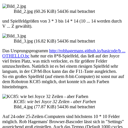
Bild_2.jpg (60.26 KiB) 54436 mal betrachtet
und Spielfeldgrößen von 3 * 3 bis 14 * 14 (10 ... 14 werden durch
V ... Z gewählt).
Bild_3.jpg (16.82 KiB) 54436 mal betrachtet
Das Ursprungsprogramm
http://robhagemans.github.io/basicode/b ...
OTHELLO.bc
hatte nur ein 8*8-Spielfeld, das ließ auf der Joyce
viel freien Platz, was mich verlockte, es für größere Felder
umzuschreiben. Natürlich ist es bei einem riesigen Spielfeld sehr
langsam, in der CP/M-Box kann das die F11-Taste ausgleichen.
So ein großes Spielfeld (auf einem 8-bit-Computer) ist sonst nur auf
dem Robotron KC85 möglich, dort konnte ich auch Farben
hineinbringen.
KC85: wie bei Joyce 32 Zeilen - aber Farben
Bild_4.jpg (77.87 KiB) 54436 mal betrachtet
Auf 24-oder 25-Zeilen-Computern sind höchstens 10 * 10 Felder
möglich. Rob Hagemans' Browser-Bascoder lässt sich in "Settings"
ausreichend groß einstellen. Auch das Tempo (Default 1000 cycles