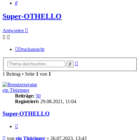
Suche
Super-OTHELLO
Antworten
Druckansicht
Erweiterte
Suche
Suche
1 Beitrag • Seite
1
von
1
ein Thüringer
Beiträge:
50
Registriert:
29.08.2021, 11:04
Super-OTHELLO
Zitieren
Beitrag
von
ein Thüringer
»
26.07.2023, 13:43