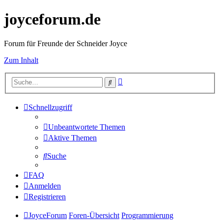
joyceforum.de
Forum für Freunde der Schneider Joyce
Zum Inhalt
Erweiterte
Suche
Suche
Schnellzugriff
Unbeantwortete Themen
Aktive Themen
Suche
FAQ
Anmelden
Registrieren
JoyceForum
Foren-Übersicht
Programmierung