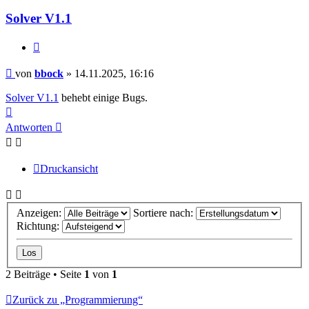
Solver V1.1
Zitieren
Beitrag
von
bbock
»
14.11.2025, 16:16
Solver V1.1
behebt einige Bugs.
Nach
oben
Antworten
Druckansicht
Anzeigen:
Sortiere nach:
Richtung:
2 Beiträge • Seite
1
von
1
Zurück zu „Programmierung“