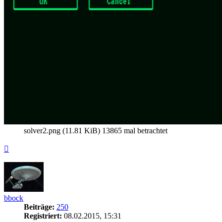
solver2.png (11.81 KiB) 13865 mal betrachtet
Nach
oben
bbock
Beiträge:
250
Registriert:
08.02.2015, 15:31