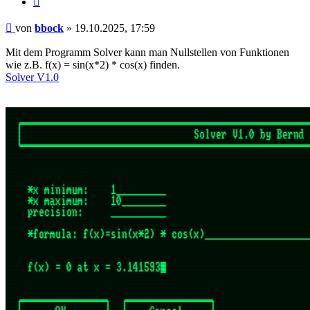
Beitrag
von
bbock
»
19.10.2025, 17:59
Mit dem Programm Solver kann man Nullstellen von Funktionen
wie z.B. f(x) = sin(x*2) * cos(x) finden.
Solver V1.0