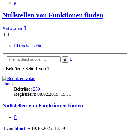
Suche
Nullstellen von Funktionen finden
Antworten
Druckansicht
Erweiterte
Suche
Suche
2 Beiträge • Seite
1
von
1
bbock
Beiträge:
250
Registriert:
08.02.2015, 15:31
Nullstellen von Funktionen finden
Zitieren
Beitrag
von
bbock
»
19.10.2025, 17:59