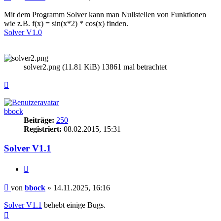
Mit dem Programm Solver kann man Nullstellen von Funktionen
wie z.B. f(x) = sin(x*2) * cos(x) finden.
Solver V1.0
solver2.png (11.81 KiB) 13861 mal betrachtet
Nach
oben
bbock
Beiträge:
250
Registriert:
08.02.2015, 15:31
Solver V1.1
Zitieren
Beitrag
von
bbock
»
14.11.2025, 16:16
Solver V1.1
behebt einige Bugs.
Nach