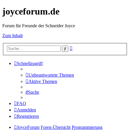
joyceforum.de
Forum für Freunde der Schneider Joyce
Zum Inhalt
Erweiterte
Suche
Suche
Schnellzugriff
Unbeantwortete Themen
Aktive Themen
Suche
FAQ
Anmelden
Registrieren
JoyceForum
Foren-Übersicht
Programmierung