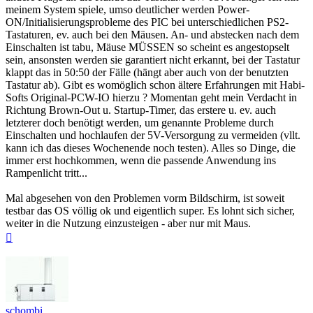
meinem System spiele, umso deutlicher werden Power-
ON/Initialisierungsprobleme des PIC bei unterschiedlichen PS2-
Tastaturen, ev. auch bei den Mäusen. An- und abstecken nach dem
Einschalten ist tabu, Mäuse MÜSSEN so scheint es angestopselt
sein, ansonsten werden sie garantiert nicht erkannt, bei der Tastatur
klappt das in 50:50 der Fälle (hängt aber auch von der benutzten
Tastatur ab). Gibt es womöglich schon ältere Erfahrungen mit Habi-
Softs Original-PCW-IO hierzu ? Momentan geht mein Verdacht in
Richtung Brown-Out u. Startup-Timer, das erstere u. ev. auch
letzterer doch benötigt werden, um genannte Probleme durch
Einschalten und hochlaufen der 5V-Versorgung zu vermeiden (vllt.
kann ich das dieses Wochenende noch testen). Alles so Dinge, die
immer erst hochkommen, wenn die passende Anwendung ins
Rampenlicht tritt...
Mal abgesehen von den Problemen vorm Bildschirm, ist soweit
testbar das OS völlig ok und eigentlich super. Es lohnt sich sicher,
weiter in die Nutzung einzusteigen - aber nur mit Maus.
Nach
oben
schombi