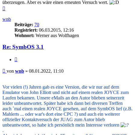
überzeugen. Aber es wäre einen erneuten Versuch wert.
Nach
oben
wnb
Beiträge:
70
Registriert:
06.03.2015, 12:16
Wohnort:
Werner aus Wolfhagen
Re: SymbOS 3.1
Zitieren
Beitrag
von
wnb
»
08.01.2022, 11:10
.
Vor vielen (!) Jahren gab es eine Version, die wir nur auf dem
Emulator von John Elliott und nicht auf einem realen JOYCE zum
Laufen bekamen. Unsere eMails an den Autor blieben seinerzeit
leider unbeantwortet. Später habe ich dann bei diversen Treffen
auch `mal einen realen JOYCE gesehen, auf dem SymbOS lief (z.B.
Mahlerts ... oder war's dort eine CPC ?) und auch ein weiterer
offizieller Kontaktversuch der JUAG zum Autor blieb
unbeantwortet, so habe ich persönlich mein Interesse verloren
.