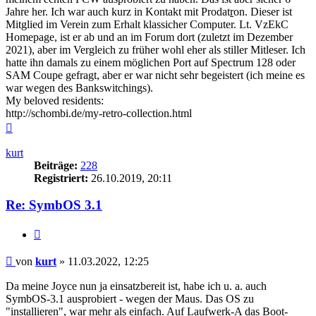
Jahre her. Ich war auch kurz in Kontakt mit Prodat
r
on. Dieser ist
Mitglied im Verein zum Erhalt klassicher Computer. Lt. VzEkC
Homepage, ist er ab und an im Forum dort (zuletzt im Dezember
2021), aber im Vergleich zu früher wohl eher als stiller Mitleser. Ich
hatte ihn damals zu einem möglichen Port auf Spectrum 128 oder
SAM Coupe gefragt, aber er war nicht sehr begeistert (ich meine es
war wegen des Bankswitchings).
My beloved residents:
http://schombi.de/my-retro-collection.html
Nach
oben
kurt
Beiträge:
228
Registriert:
26.10.2019, 20:11
Re: SymbOS 3.1
Zitieren
Beitrag
von
kurt
»
11.03.2022, 12:25
Da meine Joyce nun ja einsatzbereit ist, habe ich u. a. auch
SymbOS-3.1 ausprobiert - wegen der Maus. Das OS zu
"installieren", war mehr als einfach. Auf Laufwerk-A das Boot-