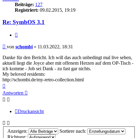
Beiträge:
127
Registriert:
09.02.2015, 19:19
Re: SymbOS 3.1
Zitieren
Beitrag
von
schombi
»
11.03.2022, 18:31
Danke für den Bericht. Ich will das auch unbedingt mal live sehen,
aktuell liegt die Joyce aber mit offenem Herzen auf dem OP-Tisch -
ich komme - Job sei Dank - zu fast gar nichts.
My beloved residents:
http://schombi.de/my-retro-collection.html
Nach
oben
Antworten
Druckansicht
Anzeigen:
Sortiere nach:
Richtung: