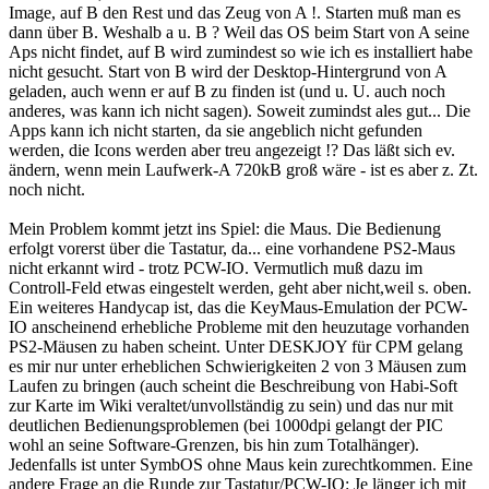
Image, auf B den Rest und das Zeug von A !. Starten muß man es
dann über B. Weshalb a u. B ? Weil das OS beim Start von A seine
Aps nicht findet, auf B wird zumindest so wie ich es installiert habe
nicht gesucht. Start von B wird der Desktop-Hintergrund von A
geladen, auch wenn er auf B zu finden ist (und u. U. auch noch
anderes, was kann ich nicht sagen). Soweit zumindst ales gut... Die
Apps kann ich nicht starten, da sie angeblich nicht gefunden
werden, die Icons werden aber treu angezeigt !? Das läßt sich ev.
ändern, wenn mein Laufwerk-A 720kB groß wäre - ist es aber z. Zt.
noch nicht.
Mein Problem kommt jetzt ins Spiel: die Maus. Die Bedienung
erfolgt vorerst über die Tastatur, da... eine vorhandene PS2-Maus
nicht erkannt wird - trotz PCW-IO. Vermutlich muß dazu im
Controll-Feld etwas eingestelt werden, geht aber nicht,weil s. oben.
Ein weiteres Handycap ist, das die KeyMaus-Emulation der PCW-
IO anscheinend erhebliche Probleme mit den heuzutage vorhanden
PS2-Mäusen zu haben scheint. Unter DESKJOY für CPM gelang
es mir nur unter erheblichen Schwierigkeiten 2 von 3 Mäusen zum
Laufen zu bringen (auch scheint die Beschreibung von Habi-Soft
zur Karte im Wiki veraltet/unvollständig zu sein) und das nur mit
deutlichen Bedienungsproblemen (bei 1000dpi gelangt der PIC
wohl an seine Software-Grenzen, bis hin zum Totalhänger).
Jedenfalls ist unter SymbOS ohne Maus kein zurechtkommen. Eine
andere Frage an die Runde zur Tastatur/PCW-IO: Je länger ich mit