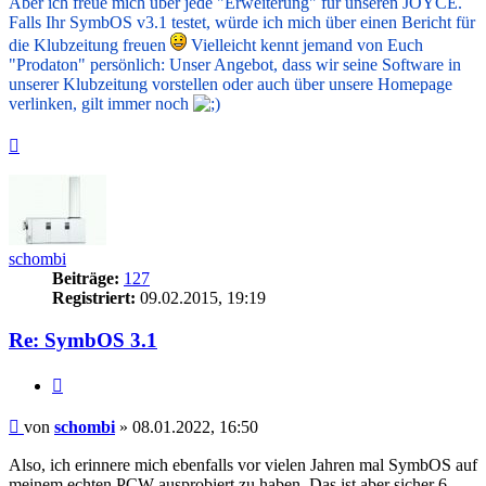
Aber ich freue mich über jede "Erweiterung" für unseren JOYCE.
Falls Ihr SymbOS v3.1 testet, würde ich mich über einen Bericht für
die Klubzeitung freuen
Vielleicht kennt jemand von Euch
"Prodaton" persönlich: Unser Angebot, dass wir seine Software in
unserer Klubzeitung vorstellen oder auch über unsere Homepage
verlinken, gilt immer noch
.
Nach
oben
schombi
Beiträge:
127
Registriert:
09.02.2015, 19:19
Re: SymbOS 3.1
Zitieren
Beitrag
von
schombi
»
08.01.2022, 16:50
Also, ich erinnere mich ebenfalls vor vielen Jahren mal SymbOS auf
meinem echten PCW ausprobiert zu haben. Das ist aber sicher 6