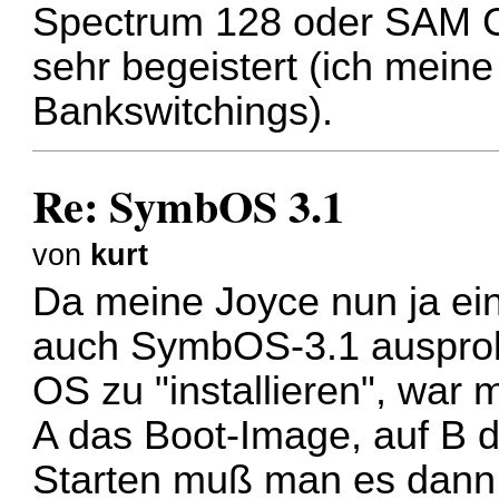
Spectrum 128 oder SAM Co
sehr begeistert (ich mein
Bankswitchings).
Re: SymbOS 3.1
von
kurt
Da meine Joyce nun ja eins
auch SymbOS-3.1 ausprob
OS zu "installieren", war 
A das Boot-Image, auf B d
Starten muß man es dann 