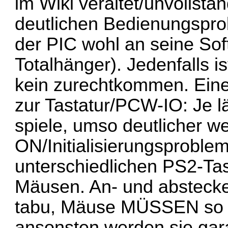
im Wiki veraltet/unvollstä
deutlichen Bedienungspro
der PIC wohl an seine So
Totalhänger). Jedenfalls
kein zurechtkommen. Ein
zur Tastatur/PCW-IO: Je 
spiele, umso deutlicher 
ON/Initialisierungsproble
unterschiedlichen PS2-Tas
Mäusen. An- und abstecke
tabu, Mäuse MÜSSEN so sc
ansonsten werden sie garan