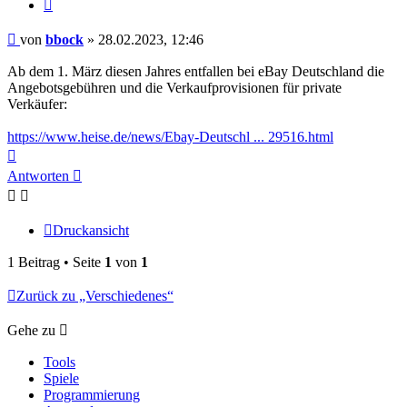
Zitieren
Beitrag
von
bbock
»
28.02.2023, 12:46
Ab dem 1. März diesen Jahres entfallen bei eBay Deutschland die
Angebotsgebühren und die Verkaufprovisionen für private
Verkäufer:
https://www.heise.de/news/Ebay-Deutschl ... 29516.html
Nach
oben
Antworten
Druckansicht
1 Beitrag • Seite
1
von
1
Zurück zu „Verschiedenes“
Gehe zu
Tools
Spiele
Programmierung