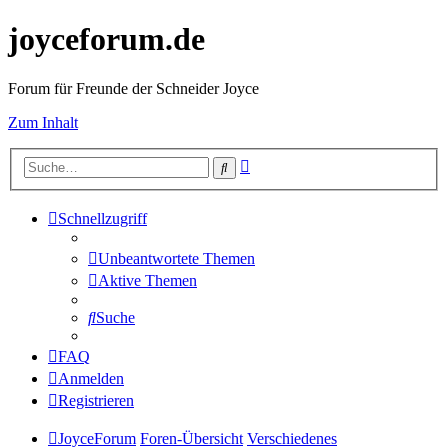
joyceforum.de
Forum für Freunde der Schneider Joyce
Zum Inhalt
Erweiterte
Suche
Suche
Schnellzugriff
Unbeantwortete Themen
Aktive Themen
Suche
FAQ
Anmelden
Registrieren
JoyceForum
Foren-Übersicht
Verschiedenes