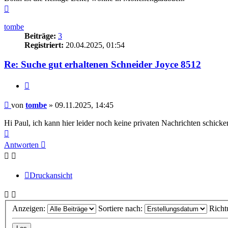
Nach
oben
tombe
Beiträge:
3
Registriert:
20.04.2025, 01:54
Re: Suche gut erhaltenen Schneider Joyce 8512
Zitieren
Beitrag
von
tombe
»
09.11.2025, 14:45
Hi Paul, ich kann hier leider noch keine privaten Nachrichten schick
Nach
oben
Antworten
Druckansicht
Anzeigen:
Sortiere nach:
Richt