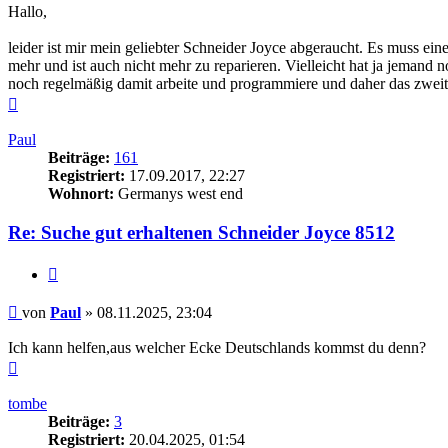
Hallo,
leider ist mir mein geliebter Schneider Joyce abgeraucht. Es muss ei
mehr und ist auch nicht mehr zu reparieren. Vielleicht hat ja jemand
noch regelmäßig damit arbeite und programmiere und daher das zwe
Nach
oben
Paul
Beiträge:
161
Registriert:
17.09.2017, 22:27
Wohnort:
Germanys west end
Re: Suche gut erhaltenen Schneider Joyce 8512
Zitieren
Beitrag
von
Paul
»
08.11.2025, 23:04
Ich kann helfen,aus welcher Ecke Deutschlands kommst du denn?
Nach
oben
tombe
Beiträge:
3
Registriert:
20.04.2025, 01:54