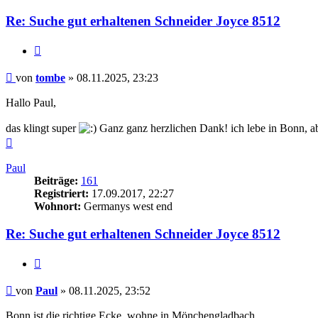
Re: Suche gut erhaltenen Schneider Joyce 8512
Zitieren
Beitrag
von
tombe
»
08.11.2025, 23:23
Hallo Paul,
das klingt super
Ganz ganz herzlichen Dank! ich lebe in Bonn, ab
Nach
oben
Paul
Beiträge:
161
Registriert:
17.09.2017, 22:27
Wohnort:
Germanys west end
Re: Suche gut erhaltenen Schneider Joyce 8512
Zitieren
Beitrag
von
Paul
»
08.11.2025, 23:52
Bonn ist die richtige Ecke, wohne in Mönchengladbach.