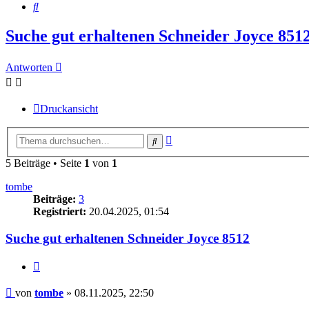
Suche
Suche gut erhaltenen Schneider Joyce 851
Antworten
Druckansicht
Erweiterte
Suche
Suche
5 Beiträge • Seite
1
von
1
tombe
Beiträge:
3
Registriert:
20.04.2025, 01:54
Suche gut erhaltenen Schneider Joyce 8512
Zitieren
Beitrag
von
tombe
»
08.11.2025, 22:50