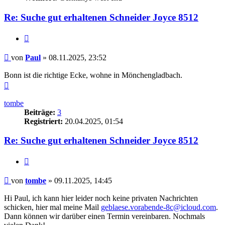
Re: Suche gut erhaltenen Schneider Joyce 8512
Zitieren
Beitrag
von
Paul
»
08.11.2025, 23:52
Bonn ist die richtige Ecke, wohne in Mönchengladbach.
Nach
oben
tombe
Beiträge:
3
Registriert:
20.04.2025, 01:54
Re: Suche gut erhaltenen Schneider Joyce 8512
Zitieren
Beitrag
von
tombe
»
09.11.2025, 14:45
Hi Paul, ich kann hier leider noch keine privaten Nachrichten
schicken, hier mal meine Mail
geblaese.vorabende-8c@icloud.com
.
Dann können wir darüber einen Termin vereinbaren. Nochmals