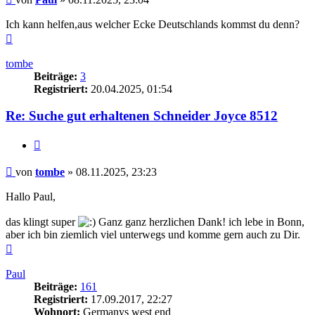
Ich kann helfen,aus welcher Ecke Deutschlands kommst du denn?
Nach
oben
tombe
Beiträge:
3
Registriert:
20.04.2025, 01:54
Re: Suche gut erhaltenen Schneider Joyce 8512
Zitieren
Beitrag
von
tombe
»
08.11.2025, 23:23
Hallo Paul,
das klingt super
Ganz ganz herzlichen Dank! ich lebe in Bonn,
aber ich bin ziemlich viel unterwegs und komme gern auch zu Dir.
Nach
oben
Paul
Beiträge:
161
Registriert:
17.09.2017, 22:27
Wohnort:
Germanys west end