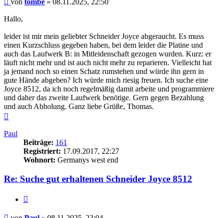
von
tombe
»
08.11.2025, 22:50
Hallo,
leider ist mir mein geliebter Schneider Joyce abgeraucht. Es muss
einen Kurzschluss gegeben haben, bei dem leider die Platine und
auch das Laufwerk B: in Mitleidenschaft gezogen wurden. Kurz: er
läuft nicht mehr und ist auch nicht mehr zu reparieren. Vielleicht hat
ja jemand noch so einen Schatz rumstehen und würde ihn gern in
gute Hände abgeben? Ich würde mich riesig freuen. Ich suche eine
Joyce 8512, da ich noch regelmäßig damit arbeite und programmiere
und daher das zweite Laufwerk benötige. Gern gegen Bezahlung
und auch Abholung. Ganz liebe Grüße, Thomas.
Nach
oben
Paul
Beiträge:
161
Registriert:
17.09.2017, 22:27
Wohnort:
Germanys west end
Re: Suche gut erhaltenen Schneider Joyce 8512
Zitieren
Beitrag
von
Paul
»
08.11.2025, 23:04