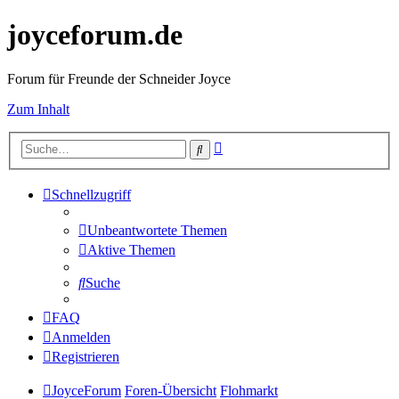
joyceforum.de
Forum für Freunde der Schneider Joyce
Zum Inhalt
Erweiterte
Suche
Suche
Schnellzugriff
Unbeantwortete Themen
Aktive Themen
Suche
FAQ
Anmelden
Registrieren
JoyceForum
Foren-Übersicht
Flohmarkt