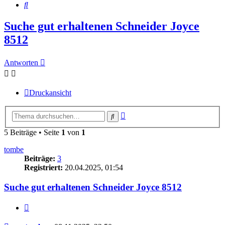
Suche
Suche gut erhaltenen Schneider Joyce
8512
Antworten
Druckansicht
Erweiterte
Suche
Suche
5 Beiträge • Seite
1
von
1
tombe
Beiträge:
3
Registriert:
20.04.2025, 01:54
Suche gut erhaltenen Schneider Joyce 8512
Zitieren
Beitrag