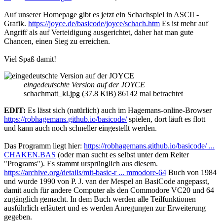
Auf unserer Homepage gibt es jetzt ein Schachspiel in ASCII -
Grafik.
https://joyce.de/basicode/joyce/schach.htm
Es ist mehr auf
Angriff als auf Verteidigung ausgerichtet, daher hat man gute
Chancen, einen Sieg zu erreichen.
Viel Spaß damit!
eingedeutschte Version auf der JOYCE
schachmatt_kl.jpg (37.8 KiB) 86142 mal betrachtet
EDIT:
Es lässt sich (natürlich) auch im Hagemans-online-Browser
https://robhagemans.github.io/basicode/
spielen, dort läuft es flott
und kann auch noch schneller eingestellt werden.
Das Programm liegt hier:
https://robhagemans.github.io/basicode/ ...
CHAKEN.BAS
(oder man sucht es selbst unter dem Reiter
"Programs"). Es stammt ursprünglich aus diesem.
https://archive.org/details/mit-basic-r ... mmodore-64
Buch von 1984
und wurde 1990 von P. J. van der Mespel an BasiCode angepasst,
damit auch für andere Computer als den Commodore VC20 und 64
zugänglich gemacht. In dem Buch werden alle Teilfunktionen
ausführlich erläutert und es werden Anregungen zur Erweiterung
gegeben.