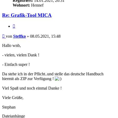
Registriert:
14.01.2021, 20:31
Wohnort:
Hennef
Re: Grafik-Tool MICA
Zitieren
Beitrag
von
Steffko
»
08.05.2021, 15:48
Hallo wnb,
- vielen, vielen Dank !
- Einfach super !
Da stehe ich in der Pflicht..und stelle das deutsche Handbuch
hiermit als ZIP zur Verfügung !
Viel Spaß und noch einmal Danke !
Viele Grüße,
Stephan
Dateianhänge