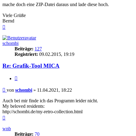
mache doch eine ZIP-Datei daraus und lade diese hoch.
Viele Grüße
Bernd
Nach
oben
schombi
Beiträge:
127
Registriert:
09.02.2015, 19:19
Re: Grafik-Tool MICA
Zitieren
Beitrag
von
schombi
»
11.04.2021, 18:22
Auch bei mir finde ich das Programm leider nicht.
My beloved residents:
http://schombi.de/my-retro-collection.html
Nach
oben
wnb
Beiträge:
70