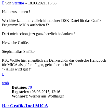
Beitrag
von
Steffko
»
18.03.2021, 13:56
Hallo zusammen !
Wer bitte kann mir vielleicht mit einer DSK-Datei für das Grafik-
Programm MICA aushelfen !?
Darf mich schon jetzt ganz herzlich bedanken !
Herzliche Grüße,
Stephan alias Steffko
P.S.: Wollte hier eigentlich als Dankeschön das deutsche Handbuch
für MICA als pdf einfügen, geht aber nicht !?
"- Alles wird gut !"
Nach
oben
wnb
Beiträge:
70
Registriert:
06.03.2015, 12:16
Wohnort:
Werner aus Wolfhagen
Re: Grafik-Tool MICA