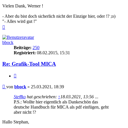
Vielen Dank, Werner !
- Aber du bist doch sicherlich nicht der Einzige hier, oder !? ;o)
"- Alles wird gut !"
Nach
oben
bbock
Beiträge:
250
Registriert:
08.02.2015, 15:31
Re: Grafik-Tool MICA
Zitieren
Beitrag
von
bbock
»
25.03.2021, 18:39
Steffko
hat geschrieben:
↑
18.03.2021, 13:56
...
P.S.: Wollte hier eigentlich als Dankeschön das
deutsche Handbuch für MICA als pdf einfügen, geht
aber nicht !?
Hallo Stephan,