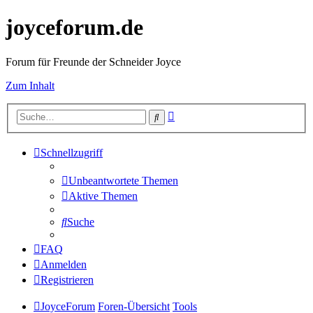
joyceforum.de
Forum für Freunde der Schneider Joyce
Zum Inhalt
Erweiterte
Suche
Suche
Schnellzugriff
Unbeantwortete Themen
Aktive Themen
Suche
FAQ
Anmelden
Registrieren
JoyceForum
Foren-Übersicht
Tools