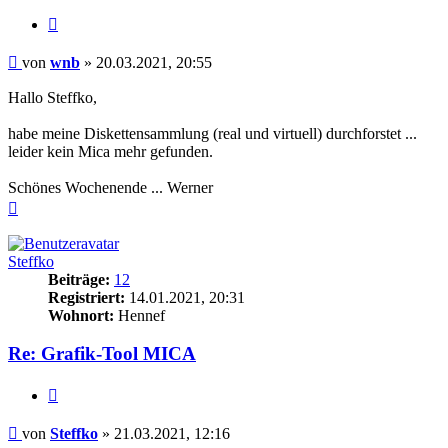
Zitieren
Beitrag
von
wnb
»
20.03.2021, 20:55
Hallo Steffko,
habe meine Diskettensammlung (real und virtuell) durchforstet ...
leider kein Mica mehr gefunden.
Schönes Wochenende ... Werner
Nach
oben
Steffko
Beiträge:
12
Registriert:
14.01.2021, 20:31
Wohnort:
Hennef
Re: Grafik-Tool MICA
Zitieren
Beitrag
von
Steffko
»
21.03.2021, 12:16