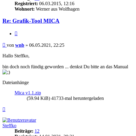
Registriert:
06.03.2015, 12:16
Wohnort:
Werner aus Wolfhagen
Re: Grafik-Tool MICA
Zitieren
Beitrag
von
wnb
»
06.05.2021, 22:25
Hallo Steffko,
bin doch noch fündig geworden ... denkst Du bitte an das Manual
Dateianhänge
Mica v1.1.zip
(59.94 KiB) 41733-mal heruntergeladen
Nach
oben
Steffko
Beiträge:
12