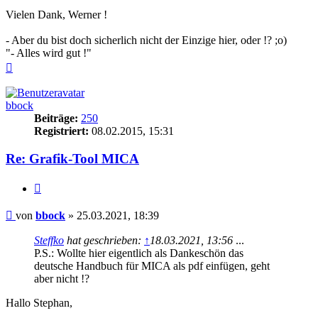
Vielen Dank, Werner !
- Aber du bist doch sicherlich nicht der Einzige hier, oder !? ;o)
"- Alles wird gut !"
Nach
oben
bbock
Beiträge:
250
Registriert:
08.02.2015, 15:31
Re: Grafik-Tool MICA
Zitieren
Beitrag
von
bbock
»
25.03.2021, 18:39
Steffko
hat geschrieben:
↑
18.03.2021, 13:56
...
P.S.: Wollte hier eigentlich als Dankeschön das
deutsche Handbuch für MICA als pdf einfügen, geht
aber nicht !?
Hallo Stephan,