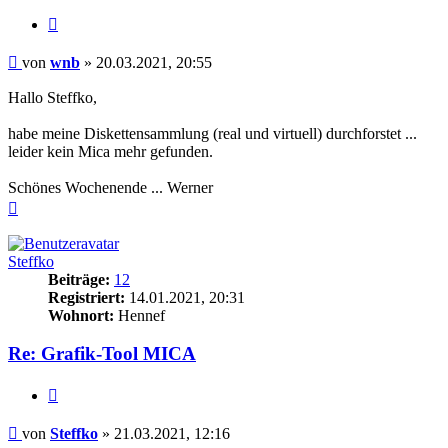
Zitieren
Beitrag
von
wnb
»
20.03.2021, 20:55
Hallo Steffko,
habe meine Diskettensammlung (real und virtuell) durchforstet ...
leider kein Mica mehr gefunden.
Schönes Wochenende ... Werner
Nach
oben
Steffko
Beiträge:
12
Registriert:
14.01.2021, 20:31
Wohnort:
Hennef
Re: Grafik-Tool MICA
Zitieren
Beitrag
von
Steffko
»
21.03.2021, 12:16