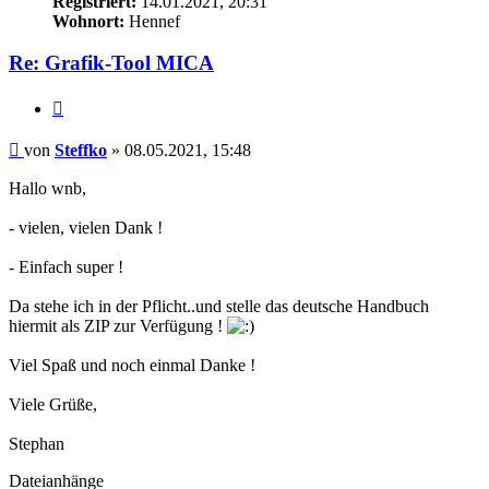
Registriert:
14.01.2021, 20:31
Wohnort:
Hennef
Re: Grafik-Tool MICA
Zitieren
Beitrag
von
Steffko
»
08.05.2021, 15:48
Hallo wnb,
- vielen, vielen Dank !
- Einfach super !
Da stehe ich in der Pflicht..und stelle das deutsche Handbuch
hiermit als ZIP zur Verfügung !
Viel Spaß und noch einmal Danke !
Viele Grüße,
Stephan
Dateianhänge