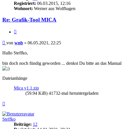
Registriert:
06.03.2015, 12:16
Wohnort:
Werner aus Wolfhagen
Re: Grafik-Tool MICA
Zitieren
Beitrag
von
wnb
»
06.05.2021, 22:25
Hallo Steffko,
bin doch noch fündig geworden ... denkst Du bitte an das Manual
Dateianhänge
Mica v1.1.zip
(59.94 KiB) 41732-mal heruntergeladen
Nach
oben
Steffko
Beiträge:
12