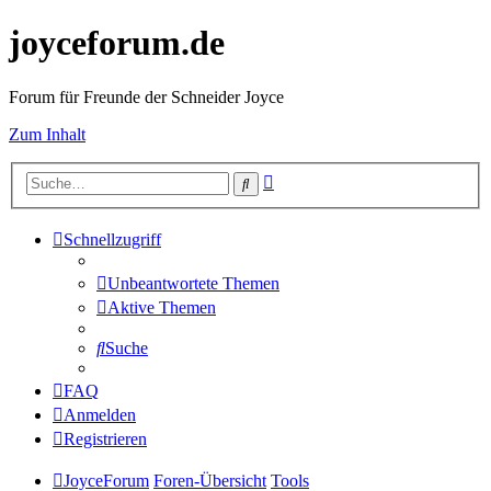
joyceforum.de
Forum für Freunde der Schneider Joyce
Zum Inhalt
Erweiterte
Suche
Suche
Schnellzugriff
Unbeantwortete Themen
Aktive Themen
Suche
FAQ
Anmelden
Registrieren
JoyceForum
Foren-Übersicht
Tools