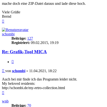
mache doch eine ZIP-Datei daraus und lade diese hoch.
Viele Grüße
Bernd
Nach
oben
schombi
Beiträge:
127
Registriert:
09.02.2015, 19:19
Re: Grafik-Tool MICA
Zitieren
Beitrag
von
schombi
»
11.04.2021, 18:22
Auch bei mir finde ich das Programm leider nicht.
My beloved residents:
http://schombi.de/my-retro-collection.html
Nach
oben
wnb
Beiträge:
70