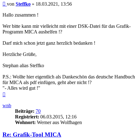
Beitrag
von
Steffko
»
18.03.2021, 13:56
Hallo zusammen !
Wer bitte kann mir vielleicht mit einer DSK-Datei für das Grafik-
Programm MICA aushelfen !?
Darf mich schon jetzt ganz herzlich bedanken !
Herzliche Grüße,
Stephan alias Steffko
P.S.: Wollte hier eigentlich als Dankeschön das deutsche Handbuch
für MICA als pdf einfügen, geht aber nicht !?
"- Alles wird gut !"
Nach
oben
wnb
Beiträge:
70
Registriert:
06.03.2015, 12:16
Wohnort:
Werner aus Wolfhagen
Re: Grafik-Tool MICA