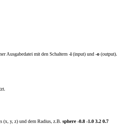
iner Ausgabedatei mit den Schaltern
-i
(input) und
-o
(output).
zt.
s (x, y, z) und dem Radius, z.B.
sphere -0.8 -1.0 3.2 0.7