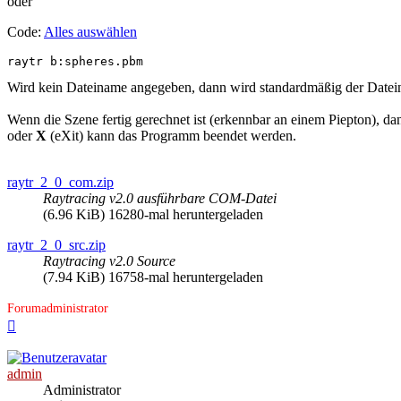
oder
Code:
Alles auswählen
raytr b:spheres.pbm
Wird kein Dateiname angegeben, dann wird standardmäßig der Date
Wenn die Szene fertig gerechnet ist (erkennbar an einem Piepton), d
oder
X
(eXit) kann das Programm beendet werden.
raytr_2_0_com.zip
Raytracing v2.0 ausführbare COM-Datei
(6.96 KiB) 16280-mal heruntergeladen
raytr_2_0_src.zip
Raytracing v2.0 Source
(7.94 KiB) 16758-mal heruntergeladen
Forumadministrator
Nach
oben
admin
Administrator