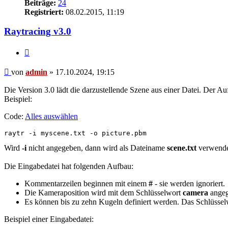
Beiträge:
24
Registriert:
08.02.2015, 11:19
Raytracing v3.0
Zitieren
Beitrag
von
admin
»
17.10.2024, 19:15
Die Version 3.0 lädt die darzustellende Szene aus einer Datei. Der 
Beispiel:
Code:
Alles auswählen
raytr -i myscene.txt -o picture.pbm
Wird
-i
nicht angegeben, dann wird als Dateiname
scene.txt
verwende
Die Eingabedatei hat folgenden Aufbau:
Kommentarzeilen beginnen mit einem
#
- sie werden ignoriert.
Die Kameraposition wird mit dem Schlüsselwort
camera
angege
Es können bis zu zehn Kugeln definiert werden. Das Schlüssel
Beispiel einer Eingabedatei: