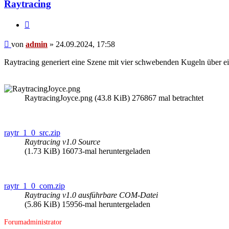
Raytracing
Zitieren
Beitrag
von
admin
»
24.09.2024, 17:58
Raytracing generiert eine Szene mit vier schwebenden Kugeln über e
RaytracingJoyce.png (43.8 KiB) 276867 mal betrachtet
raytr_1_0_src.zip
Raytracing v1.0 Source
(1.73 KiB) 16073-mal heruntergeladen
raytr_1_0_com.zip
Raytracing v1.0 ausführbare COM-Datei
(5.86 KiB) 15956-mal heruntergeladen
Forumadministrator