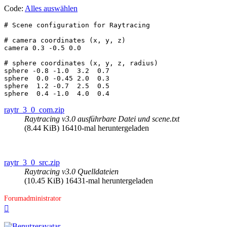
Code:
Alles auswählen
# Scene configuration for Raytracing

# camera coordinates (x, y, z)

camera 0.3 -0.5 0.0

# sphere coordinates (x, y, z, radius)

sphere -0.8 -1.0  3.2  0.7

sphere  0.0 -0.45 2.0  0.3

sphere  1.2 -0.7  2.5  0.5

raytr_3_0_com.zip
Raytracing v3.0 ausführbare Datei und scene.txt
(8.44 KiB) 16410-mal heruntergeladen
raytr_3_0_src.zip
Raytracing v3.0 Quelldateien
(10.45 KiB) 16431-mal heruntergeladen
Forumadministrator
Nach
oben