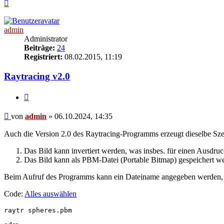
Nach
oben
admin
Administrator
Beiträge:
24
Registriert:
08.02.2015, 11:19
Raytracing v2.0
Zitieren
Beitrag
von
admin
»
06.10.2024, 14:35
Auch die Version 2.0 des Raytracing-Programms erzeugt dieselbe Sze
Das Bild kann invertiert werden, was insbes. für einen Ausdruck
Das Bild kann als PBM-Datei (Portable Bitmap) gespeichert w
Beim Aufruf des Programms kann ein Dateiname angegeben werden, un
Code:
Alles auswählen
raytr spheres.pbm